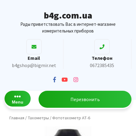
Skip
to
b4g.com.ua
content
Рады приветствовать Вас в интернет-магазине
измерительных приборов
Email
Телефон
b4gshop@bigmir.net
0672385435
Перезвонить
Menu
Главная
/
Тахометры
/ Фототахометр АТ-6