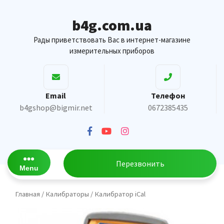
Skip
to
b4g.com.ua
content
Рады приветствовать Вас в интернет-магазине
измерительных приборов
Email
Телефон
b4gshop@bigmir.net
0672385435
Перезвонить
Menu
Главная
/
Калибраторы
/ Калибратор iCal